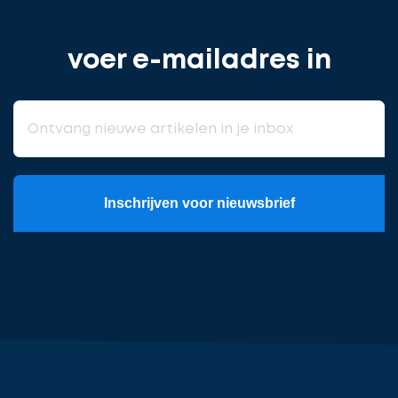
voer e-mailadres in
Inschrijven voor nieuwsbrief
Meld
u
aan
voor
een
vrijblijvend
gesprek
over