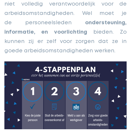
niet volledig verantwoordelijk voor de
arbeidsomstandigheden. Wel moet je
de personeelsleden
ondersteuning,
informatie, en voorlichting
bieden. Zo
kunnen zij er zelf voor zorgen dat ze in
goede arbeidsomstandigheden werken.