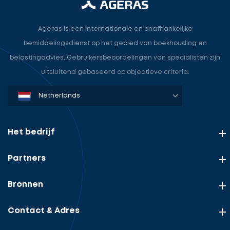
Ontvang
hoe
gratis
wij
3
Ageras is een internationale en onafhankelijke
uw
offertes
bemiddelingsdienst op het gebied van boekhouding en
kantoor
belastingadvies. Gebruikersbeoordelingen van specialisten zijn
helpen
uitsluitend gebaseerd op objectieve criteria.
groeien.
Denmark
Sweden
Norway
Netherlands
Germany
USA
Selecteer
service
Het bedrijf
Uw
rol
Partners
Beschrijf
Ontvang
uw
opdracht
gratis
Bronnen
Uw
3
gegevens
offertes
Contact & Adres
Vul
gegevens