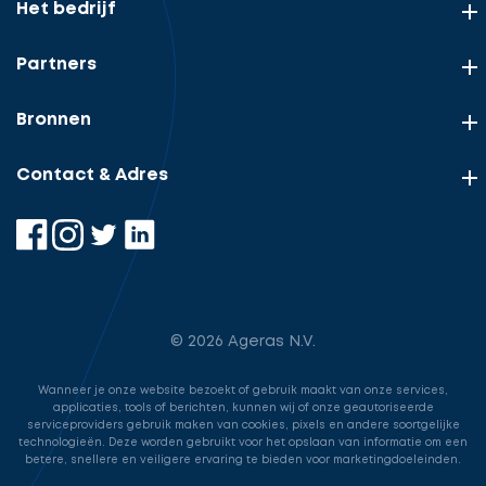
Het bedrijf
Uw
rol
Partners
Beschrijf
Ontvang
uw
opdracht
gratis
Bronnen
Uw
3
gegevens
offertes
Contact & Adres
Vul
gegevens
in
cta_box.sub_headline
Accountant
© 2026 Ageras N.V.
Accountant
accountant
Wanneer je onze website bezoekt of gebruik maakt van onze services,
applicaties, tools of berichten, kunnen wij of onze geautoriseerde
Ga
serviceproviders gebruik maken van cookies, pixels en andere soortgelijke
industry.attorney
technologieën. Deze worden gebruikt voor het opslaan van informatie om een
door
betere, snellere en veiligere ervaring te bieden voor marketingdoeleinden.
naar
Volgende