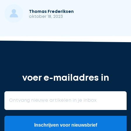
Thomas Frederiksen
oktober 18, 2023
voer e-mailadres in
Inschrijven voor nieuwsbrief
Meld