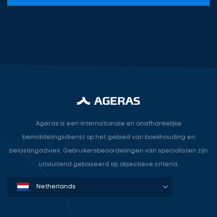
u
aan
voor
een
vrijblijvend
gesprek
over
Ontvang
hoe
gratis
wij
3
Ageras is een internationale en onafhankelijke
uw
offertes
bemiddelingsdienst op het gebied van boekhouding en
kantoor
belastingadvies. Gebruikersbeoordelingen van specialisten zijn
helpen
uitsluitend gebaseerd op objectieve criteria.
groeien.
Denmark
Sweden
Norway
Netherlands
Germany
USA
Selecteer
service