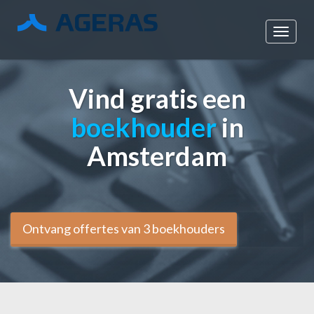
Menu
Vind gratis een
boekhouder
in
Amsterdam
Ontvang offertes van 3 boekhouders