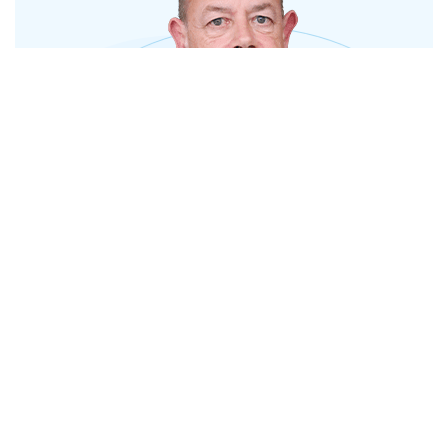
«
4
5
6
...
19
»