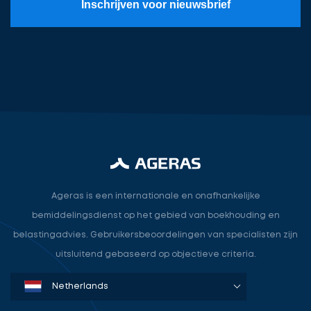
Inschrijven voor nieuwsbrief
Meld
u
aan
voor
een
vrijblijvend
gesprek
over
Ontvang
hoe
gratis
wij
3
Ageras is een internationale en onafhankelijke
uw
offertes
bemiddelingsdienst op het gebied van boekhouding en
kantoor
belastingadvies. Gebruikersbeoordelingen van specialisten zijn
helpen
uitsluitend gebaseerd op objectieve criteria.
groeien.
Denmark
Sweden
Norway
Netherlands
Germany
USA
Selecteer
service