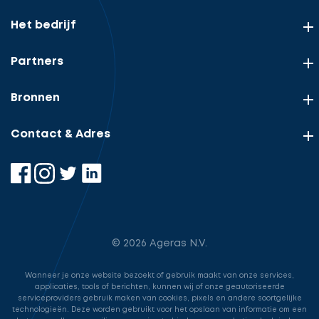
Het bedrijf
Uw
rol
Partners
Beschrijf
Ontvang
uw
opdracht
gratis
Bronnen
Uw
3
gegevens
offertes
Contact & Adres
Vul
gegevens
in
cta_box.sub_headline
Accountant
© 2026 Ageras N.V.
Accountant
accountant
Wanneer je onze website bezoekt of gebruik maakt van onze services,
applicaties, tools of berichten, kunnen wij of onze geautoriseerde
Ga
serviceproviders gebruik maken van cookies, pixels en andere soortgelijke
industry.attorney
technologieën. Deze worden gebruikt voor het opslaan van informatie om een
door