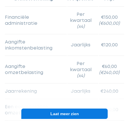
Per
Financiële
€150,00
kwartaal
administratie
(€600,00)
(x4)
Aangifte
Jaarlijks
€120,00
inkomstenbelasting
Per
Aangifte
€60,00
kwartaal
omzetbelasting
(€240,00)
(x4)
Jaarrekening
Jaarlijks
€240,00
Een eenmanszaak
Eenmalig
€500,00
omzetten naar een BV
Laat meer zien