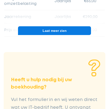
Jaarlijks
€65,00
omzetbelasting
Jaarrekening
Jaarlijks
€390,00
Prijs excl. BTW
€915,00
Laat meer zien
Heeft u hulp nodig bij uw
boekhouding?
Vul het formulier in en wij weten direct
wat uw IT-bedrijf heeft. U ontvangt