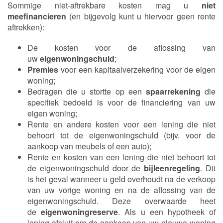
Sommige niet-aftrekbare kosten mag u
niet
meefinancieren
(en bijgevolg kunt u hiervoor geen rente
aftrekken):
De kosten voor de aflossing van
uw
eigenwoningschuld
;
Premies
voor een kapitaalverzekering voor de eigen
woning;
Bedragen die u stortte op een
spaarrekening
die
specifiek bedoeld is voor de financiering van uw
eigen woning;
Rente en andere kosten voor een lening die niet
behoort tot de eigenwoningschuld (bijv. voor de
aankoop van meubels of een auto);
Rente en kosten van een lening die niet behoort tot
de eigenwoningschuld door de
bijleenregeling
. Dit
is het geval wanneer u geld overhoudt na de verkoop
van uw vorige woning en na de aflossing van de
eigenwoningschuld. Deze overwaarde heet
de
eigenwoningreserve
. Als u een hypotheek of
lening afsluit om de aankoop van uw nieuwe woning