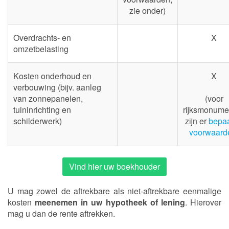
zie onder)
Overdrachts- en
X
omzetbelasting
Kosten onderhoud en
X
verbouwing (bijv. aanleg
van zonnepanelen,
(voor
tuininrichting en
rijksmonume
schilderwerk)
zijn er
bepa
voorwaard
Vind hier uw boekhouder
U mag zowel de aftrekbare als niet-aftrekbare eenmalige
kosten
meenemen in uw hypotheek of lening
. Hierover
mag u dan de rente aftrekken.