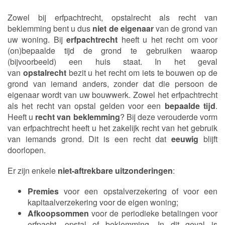
Zowel bij erfpachtrecht, opstalrecht als recht van
beklemming bent u dus
niet de eigenaar
van de grond van
uw woning. Bij
erfpachtrecht
heeft u het recht om voor
(on)bepaalde tijd de grond te gebruiken waarop
(bijvoorbeeld) een huis staat. In het geval
van
opstalrecht
bezit u het recht om iets te bouwen op de
grond van iemand anders, zonder dat die persoon de
eigenaar wordt van uw bouwwerk. Zowel het erfpachtrecht
als het recht van opstal gelden voor een
bepaalde tijd
.
Heeft u
recht van beklemming
? Bij deze verouderde vorm
van erfpachtrecht heeft u het zakelijk recht van het gebruik
van iemands grond. Dit is een recht dat
eeuwig
blijft
doorlopen.
Er zijn enkele
niet-aftrekbare uitzonderingen
:
Premies
voor een opstalverzekering of voor een
kapitaalverzekering voor de eigen woning;
Afkoopsommen
voor de periodieke betalingen voor
erfpacht, opstal of beklemming. In dit geval is