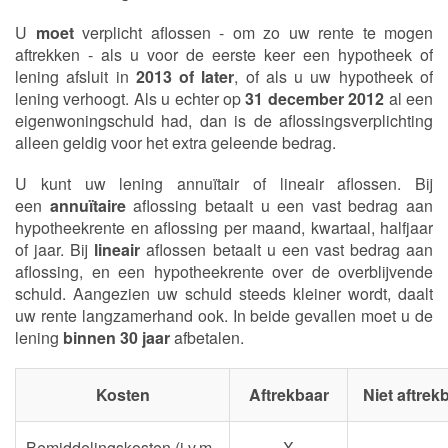
U
moet
verplicht aflossen - om zo uw rente te mogen
aftrekken - als u voor de eerste keer een hypotheek of
lening afsluit in
2013 of later
, of als u uw hypotheek of
lening verhoogt. Als u echter op
31 december 2012
al een
eigenwoningschuld had, dan is de aflossingsverplichting
alleen geldig voor het extra geleende bedrag.
U kunt uw lening annuïtair of lineair aflossen. Bij
een
annuïtaire
aflossing betaalt u een vast bedrag aan
hypotheekrente en aflossing per maand, kwartaal, halfjaar
of jaar. Bij
lineair
aflossen betaalt u een vast bedrag aan
aflossing, en een hypotheekrente over de overblijvende
schuld. Aangezien uw schuld steeds kleiner wordt, daalt
uw rente langzamerhand ook. In beide gevallen moet u de
lening
binnen 30 jaar
afbetalen.
Kosten
Aftrekbaar
Niet aftrek
Bemiddelingskosten (i.v.m.
X