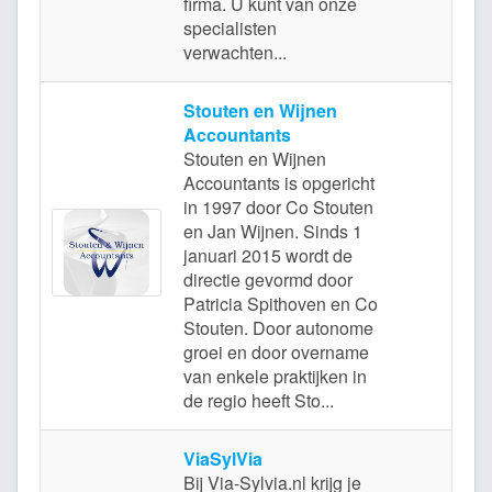
firma. U kunt van onze
specialisten
verwachten...
Stouten en Wijnen
Accountants
Stouten en Wijnen
Accountants is opgericht
in 1997 door Co Stouten
en Jan Wijnen. Sinds 1
januari 2015 wordt de
C
directie gevormd door
Patricia Spithoven en Co
Stouten. Door autonome
groei en door overname
van enkele praktijken in
de regio heeft Sto...
ViaSylVia
Bij Via-Sylvia.nl krijg je