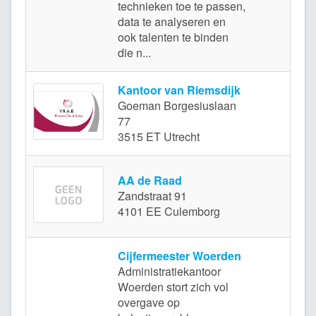
technieken toe te passen,
data te analyseren en
ook talenten te binden
die n...
Kantoor van Riemsdijk
Goeman Borgesiuslaan
77
3515 ET Utrecht
AA de Raad
Zandstraat 91
C
4101 EE Culemborg
Cijfermeester Woerden
Administratiekantoor
Woerden stort zich vol
overgave op