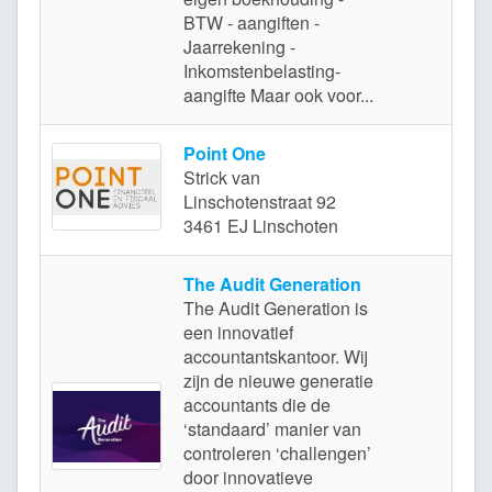
BTW - aangiften -
Jaarrekening -
Inkomstenbelasting-
aangifte Maar ook voor...
Point One
Strick van
L
Linschotenstraat 92
3461 EJ Linschoten
The Audit Generation
The Audit Generation is
een innovatief
accountantskantoor. Wij
zijn de nieuwe generatie
accountants die de
‘standaard’ manier van
controleren ‘challengen’
door innovatieve