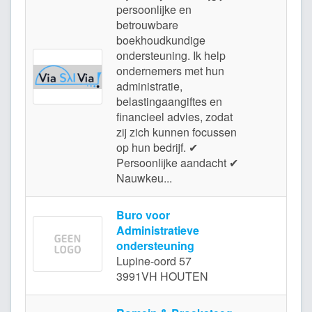
persoonlijke en
betrouwbare
boekhoudkundige
ondersteuning. Ik help
ondernemers met hun
C
administratie,
belastingaangiftes en
financieel advies, zodat
zij zich kunnen focussen
op hun bedrijf. ✔
Persoonlijke aandacht ✔
Nauwkeu...
Buro voor
Administratieve
ondersteuning
Lupine-oord 57
3991VH HOUTEN