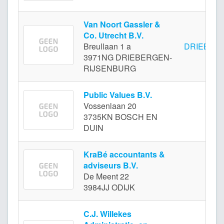
Van Noort Gassler &
Co. Utrecht B.V.
Breullaan 1 a
DRIEBER
3971NG DRIEBERGEN-
RIJSENBURG
Public Values B.V.
Vossenlaan 20
BOS
3735KN BOSCH EN
DUIN
KraBé accountants &
adviseurs B.V.
De Meent 22
3984JJ ODIJK
C.J. Willekes