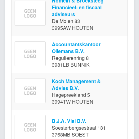
Romein & Broeksteeg
Financieel- en fiscaal
adviseurs
De Molen 83
3995AW HOUTEN
Accountantskantoor
Oliemans B.V.
Regulierenring 8
3981LB BUNNIK
Koch Management &
Advies B.V.
Hagepreekland 5
3994TW HOUTEN
B.J.A. Vial B.V.
Soesterbergsestraat 131
3768MB SOEST