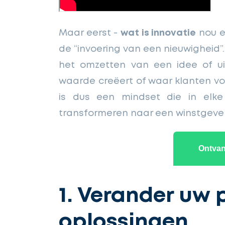
Maar eerst -
wat is innovatie
nou ei
de “invoering van een nieuwigheid”.
het omzetten van een idee of ui
waarde creëert of waar klanten vo
is dus een mindset die in elke
transformeren naar een winstgeve
Ontvang
1. Verander uw 
oplossingen