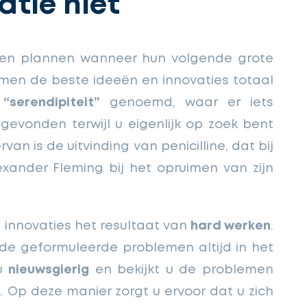
atie niet
nnen plannen wanneer hun volgende grote
omen de beste ideeën en innovaties totaal
l
“serendipiteit”
genoemd, waar er iets
evonden terwijl u eigenlijk op zoek bent
van is de uitvinding van penicilline, dat bij
xander Fleming bij het opruimen van zijn
 innovaties het resultaat van
hard werken
.
de geformuleerde problemen altijd in het
 u
nieuwsgierig
en bekijkt u de problemen
. Op deze manier zorgt u ervoor dat u zich