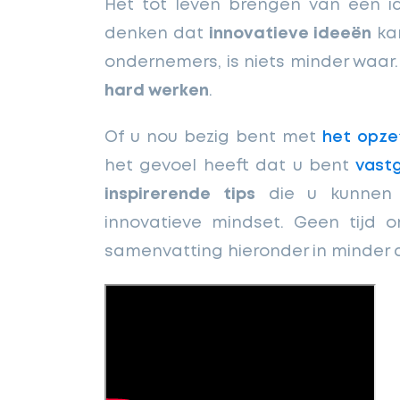
Het tot leven brengen van een i
denken dat
innovatieve ideeën
kan
ondernemers, is niets minder waar
hard werken
.
Of u nou bezig bent met
het opze
het gevoel heeft dat u bent
vastg
inspirerende tips
die u kunnen 
innovatieve mindset. Geen tijd o
samenvatting hieronder in minder 