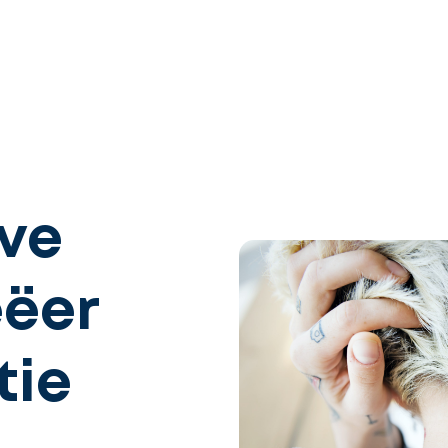
eve
eëer
tie