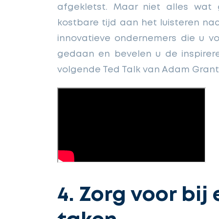
afgekletst. Maar niet alles wat
kostbare tijd aan het luisteren na
innovatieve ondernemers die u vo
gedaan en bevelen u de inspire
volgende Ted Talk van Adam Grant
4. Zorg voor bi