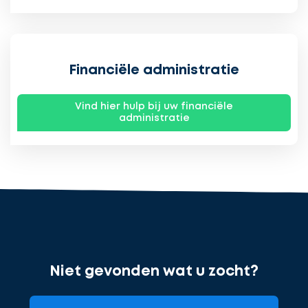
Financiële administratie
Vind hier hulp bij uw financiële
administratie
Ontvang
gratis
3
offertes
Niet gevonden wat u zocht?
cta_box.sub_headline