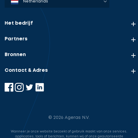
Denmark
Sweden
Norway
Netherlands
Germany
USA
Het bedrijf
Partners
Bronnen
Contact & Adres
© 2026 Ageras N.V.
Wanneer je onze website bezoekt of gebruik maakt van onze services,
applicaties, tools of berichten, kunnen wij of onze geautoriseerde