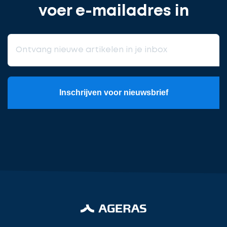
voer e-mailadres in
Inschrijven voor nieuwsbrief
Meld
u
aan
voor
een
vrijblijvend
gesprek
over
Ontvang
hoe
gratis
wij