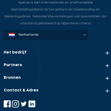
3
Ageras is een internationale en onafhankelijke
uw
offertes
bemiddelingsdienst op het gebied van boekhouding en
kantoor
belastingadvies. Gebruikersbeoordelingen van specialisten zijn
helpen
uitsluitend gebaseerd op objectieve criteria.
groeien.
Denmark
Sweden
Norway
Netherlands
Germany
USA
Selecteer
service
Het bedrijf
Uw
rol
Partners
Beschrijf
Ontvang
uw
opdracht
gratis
Bronnen
Uw
3
gegevens
offertes
Contact & Adres
Vul
gegevens
in
cta_box.sub_headline
Accountant