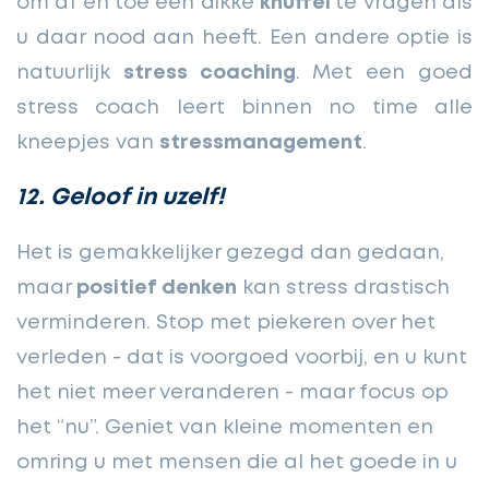
om af en toe een dikke
knuffel
te vragen als
u daar nood aan heeft. Een andere optie is
natuurlijk
stress coaching
. Met een goed
stress coach leert binnen no time alle
kneepjes van
stressmanagement
.
12. Geloof in uzelf!
Het is gemakkelijker gezegd dan gedaan,
maar
positief denken
kan stress drastisch
verminderen. Stop met piekeren over het
verleden - dat is voorgoed voorbij, en u kunt
het niet meer veranderen - maar focus op
het “nu”. Geniet van kleine momenten en
omring u met mensen die al het goede in u