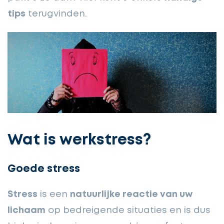
tips
terugvinden.
Wat is werkstress?
Goede stress
Stress
is een
natuurlijke reactie van uw
lichaam
op bedreigende situaties en is dus