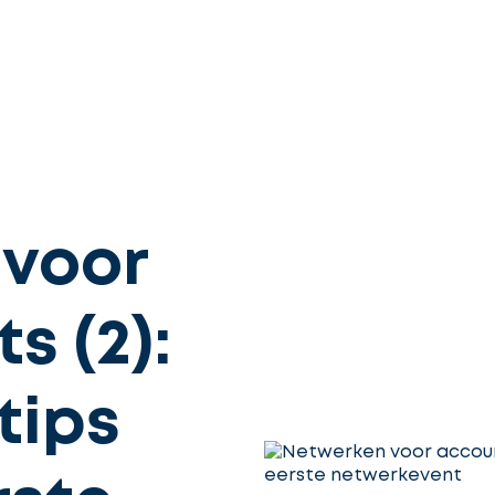
 voor
s (2):
tips