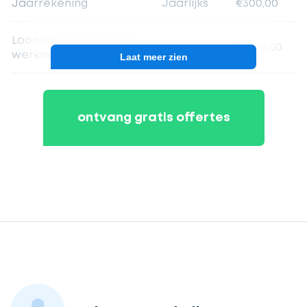
Jaarrekening
Jaarlijks
€300,00
Loonadministratie (40
Jaarlijks
€3.600,00
werknemers)
Laat meer zien
ontvang gratis offertes