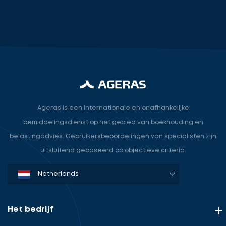
aan
voor
een
vrijblijvend
gesprek
over
Ontvang
hoe
gratis
wij
3
Ageras is een internationale en onafhankelijke
uw
offertes
bemiddelingsdienst op het gebied van boekhouding en
kantoor
belastingadvies. Gebruikersbeoordelingen van specialisten zijn
helpen
uitsluitend gebaseerd op objectieve criteria.
groeien.
Denmark
Sweden
Norway
Netherlands
Germany
USA
Selecteer
service
Het bedrijf
Uw
rol