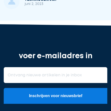
juni 2, 2023
voer e-mailadres in
Inschrijven voor nieuwsbrief
Meld
u