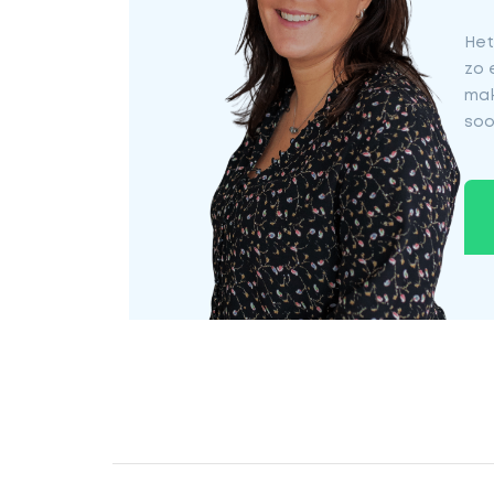
Het
zo 
mak
soo