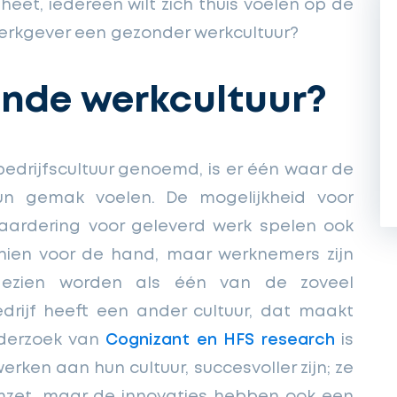
eet, iedereen wilt zich thuis voelen op de
 werkgever een gezonder werkcultuur?
onde werkcultuur?
edrijfscultuur genoemd, is er één waar de
un gemak voelen. De mogelijkheid voor
waardering voor geleverd werk spelen ook
schien voor de hand, maar werknemers zijn
gezien worden als één van de zoveel
edrijf heeft een ander cultuur, dat maakt
onderzoek van
Cognizant en HFS research
is
erken aan hun cultuur, succesvoller zijn; ze
mzet, maar de innovaties hebben ook een