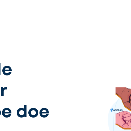
de
r
oe doe