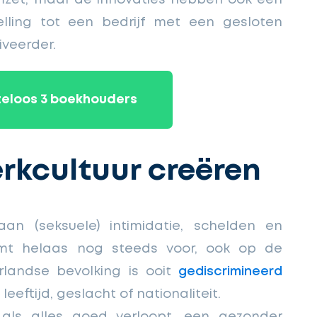
elling tot een bedrijf met een gesloten
iveerder.
steloos 3 boekhouders
rkcultuur creëren
an (seksuele) intimidatie, schelden en
omt helaas nog steeds voor, ook op de
rlandse bevolking is ooit
gediscrimineerd
leeftijd, geslacht of nationaliteit.
 als alles goed verloopt, een gezonder