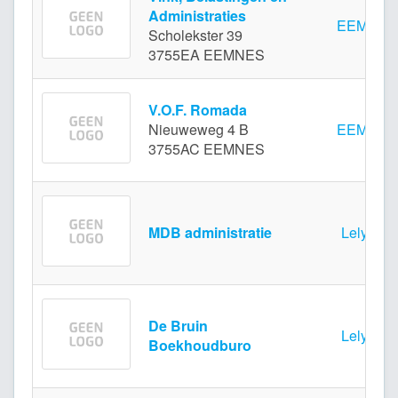
Administraties
EEMNES
Scholekster 39
3755EA EEMNES
V.O.F. Romada
Nieuweweg 4 B
EEMNES
3755AC EEMNES
MDB administratie
Lelystad
De Bruin
Lelystad
Boekhoudburo