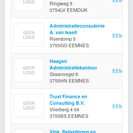
EEMDIJ
Ringweg 5
3754LV EEMDIJK
Administratieconsulente
A. van Isselt
EEMNES
Roerdomp 5
3755GG EEMNES
Haagen
Administratiekantoor
EEMNES
Graanoogst 9
3755HN EEMNES
Trust Finance en
Consulting B.V.
EEMNES
Vlierberg 4 04
3755BS EEMNES
Vink, Belastingen en