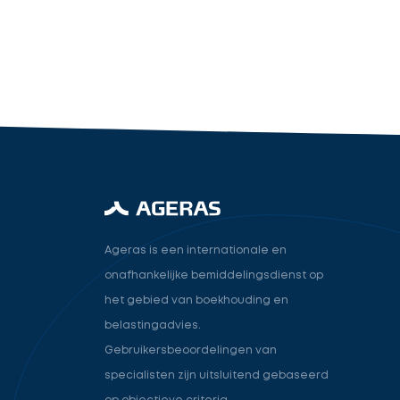
industry.attorney
Volgende
Ageras is een internationale en
onafhankelijke bemiddelingsdienst op
het gebied van boekhouding en
belastingadvies.
Gebruikersbeoordelingen van
specialisten zijn uitsluitend gebaseerd