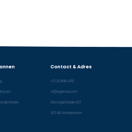
ronnen
Contact & Adres
og
+31 20 808 4395
rijven
nl@ageras.com
ordenboek
Danzigerkade 207
1013 AP Amsterdam