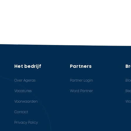
Het bedrijf
Partners
B
Over Ageras
Partner Login
Bl
Vacatures
Word Partner
Bed
Voorwaarden
Wo
Contact
Privacy Policy