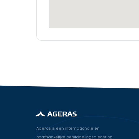
offertes
Accountant
cta_box.sub_headline
industry.attorney
Volgende
Ageras is een internationale en
onafhankelijke bemiddelingsdienst op