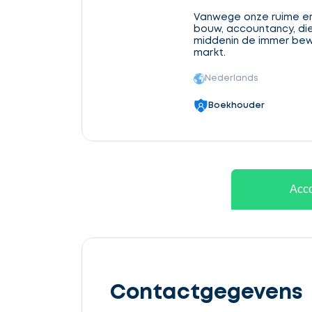
Vanwege onze ruime erv
bouw, accountancy, dien
middenin de immer bew
markt.
Nederlands
Boekhouder
Ontvang
gratis
Acco
3
offertes
Contactgegevens