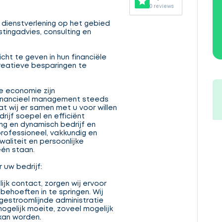
0 reviews
 dienstverlening op het gebied
stingadvies, consulting en
icht te geven in hun financiële
creatieve besparingen te
e economie zijn
 financieel management steeds
at wij er samen met u voor willen
drijf soepel en efficiënt
jong en dynamisch bedrijf en
professioneel, vakkundig en
waliteit en persoonlijke
én staan.
uw bedrijf:
ijk contact, zorgen wij ervoor
behoeften in te springen. Wij
gestroomlijnde administratie
ogelijk moeite, zoveel mogelijk
kan worden.