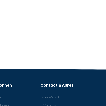
ronnen
Contact & Adres
og
+31 20 808 4395
rijven
nl@ageras.com