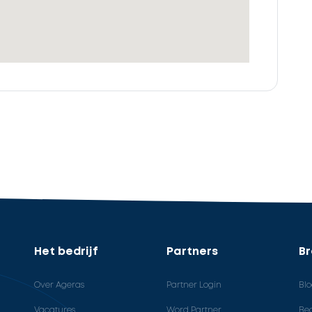
Het bedrijf
Partners
B
Over Ageras
Partner Login
Bl
Vacatures
Word Partner
Bed