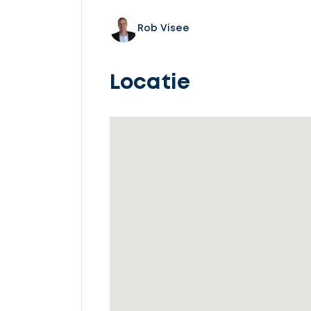
Selecteer
service
Rob Visee
Locatie
Beschrijf
uw
opdracht
Vul
gegevens
in
Ontvang
gratis
3