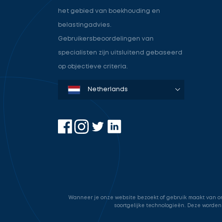
het gebied van boekhouding en
belastingadvies.
Gebruikersbeoordelingen van
specialisten zijn uitsluitend gebaseerd
op objectieve criteria.
Denmark
Sweden
Norway
Netherlands
Germany
USA
Wanneer je onze website bezoekt of gebruik maakt van onz
soortgelijke technologieën. Deze worden