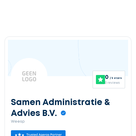
0
/ 5 stars
0 reviews
Samen Administratie &
Advies B.V.
Weesp