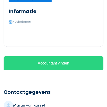
Informatie
Nederlands
Accountant vinden
Ontvang
gratis
3
Contactgegevens
offertes
Martin van Kassel