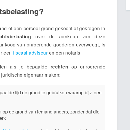
tsbelasting?
pand of een perceel grond gekocht of gekregen in
chtsbelasting
over de aankoop van deze
 aankoop van onroerende goederen overweegt, is
or een
fiscaal adviseur
en een notaris.
alen als je bepaalde
rechten
op onroerende
e juridische eigenaar maken:
epaalde tijd de grond te gebruiken waarop bijv. een
en op de grond van iemand anders, zonder dat die
erk