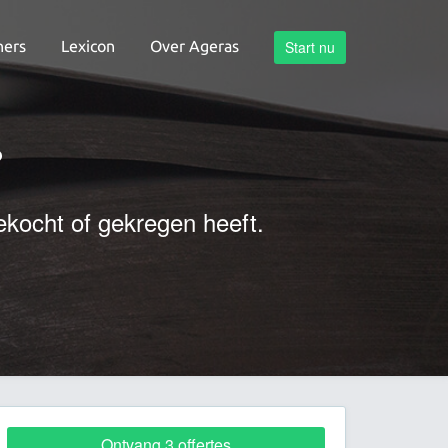
ners
Lexicon
Over Ageras
Start nu
?
ekocht of gekregen heeft.
Ontvang 3 offertes