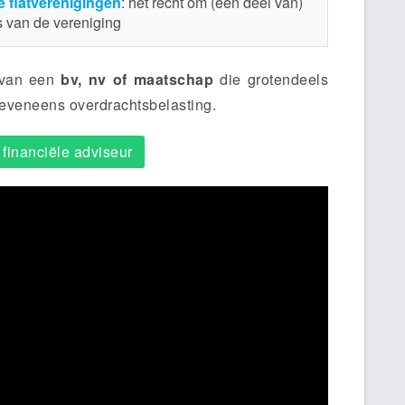
e flatverenigingen
: het recht om (een deel van)
 van de vereniging
 van een
bv, nv of maatschap
die grotendeels
eveneens overdrachtsbelasting.
 financiële adviseur