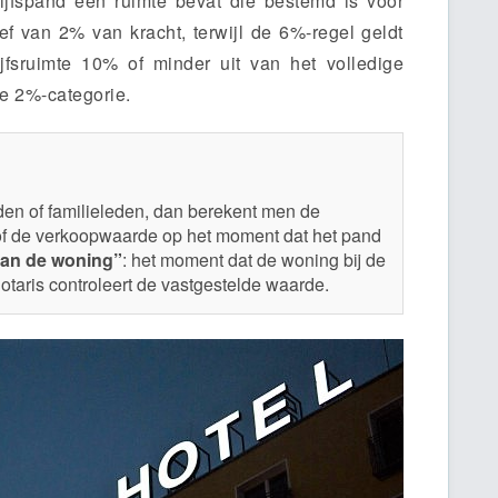
rijfspand een ruimte bevat die bestemd is voor
ef van 2% van kracht, terwijl de 6%-regel geldt
ijfsruimte 10% of minder uit van het volledige
e 2%-categorie.
nden of familieleden, dan berekent men de
of de verkoopwaarde op het moment dat het pand
van de woning”
: het moment dat de woning bij de
notaris controleert de vastgestelde waarde.