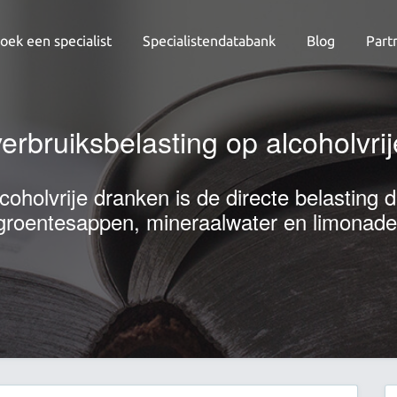
oek een specialist
Specialistendatabank
Blog
Part
verbruiksbelasting op alcoholvri
coholvrije dranken is de directe belasting d
groentesappen, mineraalwater en limonade