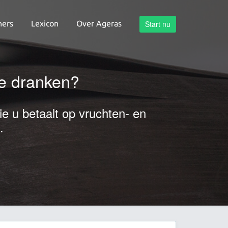
ners
Lexicon
Over Ageras
Start nu
je dranken?
ie u betaalt op vruchten- en
.