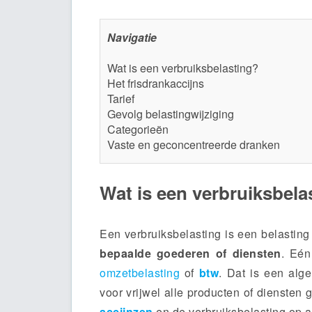
Navigatie
Wat is een verbruiksbelasting?
Het frisdrankaccijns
Tarief
Gevolg belastingwijziging
Categorieën
Vaste en geconcentreerde dranken
Wat is een verbruiksbela
Een verbruiksbelasting is een belastin
bepaalde goederen of diensten
. Eén
omzetbelasting
of
btw
.
Dat is een alge
voor vrijwel alle producten of diensten 
accijnzen
en de verbruiksbelasting op a