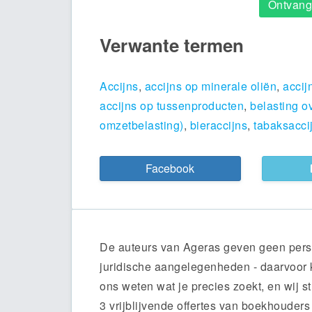
Ontvang 
Verwante termen
Accijns
,
accijns op minerale oliën
,
accij
accijns op tussenproducten
,
belasting o
omzetbelasting)
,
bieraccijns
,
tabaksacci
Facebook
De auteurs van Ageras geven geen persoo
juridische aangelegenheden - daarvoor 
ons weten wat je precies zoekt, en wij st
3 vrijblijvende offertes van boekhouders 