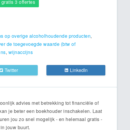
gratis 3 offertes
ns op overige alcoholhoudende producten
,
ver de toegevoegde waarde (btw of
jns
,
wijnaccijns
Twitter
LinkedIn
nlijk advies met betrekking tot financiële of
kan je beter een boekhouder inschakelen. Laat
uren jou zo snel mogelijk - en helemaal gratis -
in jouw buurt.