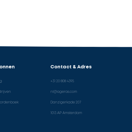
ronnen
Contact & Adres
og
+31 20 808 4395
rijven
nl@ageras.com
ordenboek
Danzigerkade 207
1013 AP Amsterdam