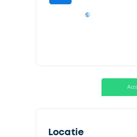
Ontvang
gratis
3
offertes
Acco
Selecteer
service
Locatie
Beschrijf