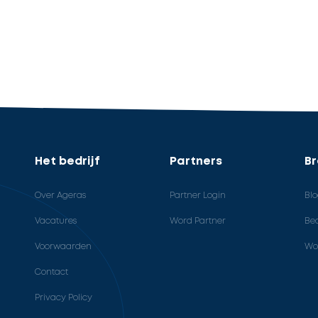
Het bedrijf
Partners
B
Over Ageras
Partner Login
Bl
Vacatures
Word Partner
Bed
Voorwaarden
Wo
Contact
Privacy Policy