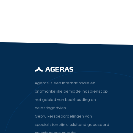
industry.attorney
Volgende
Ageras is een internationale en
onafhankelijke bemiddelingsdienst op
het gebied van boekhouding en
belastingadvies.
Gebruikersbeoordelingen van
specialisten zijn uitsluitend gebaseerd