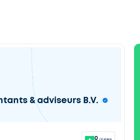
tants & adviseurs B.V.
0
/ 5 stars