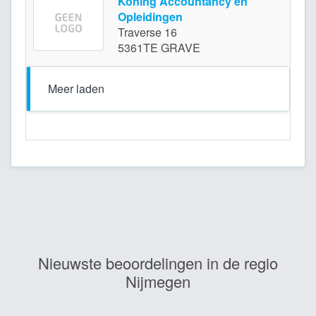
Koning Accountancy en
Opleidingen
GR
Traverse 16
5361TE GRAVE
Meer laden
Nieuwste beoordelingen in de regio
Nijmegen