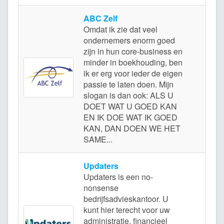
ABC Zelf
Omdat ik zie dat veel
ondernemers enorm goed
zijn in hun core-business en
minder in boekhouding, ben
ik er erg voor ieder de eigen
Het
passie te laten doen. Mijn
slogan is dan ook: ALS U
DOET WAT U GOED KAN
EN IK DOE WAT IK GOED
KAN, DAN DOEN WE HET
SAME...
Updaters
Updaters is een no-
nonsense
bedrijfsadvieskantoor. U
kunt hier terecht voor uw
administratie, financieel