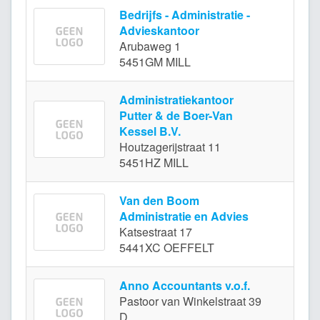
Bedrijfs - Administratie -
Advieskantoor
MI
Arubaweg 1
5451GM MILL
Administratiekantoor
Putter & de Boer-Van
Kessel B.V.
MI
Houtzagerijstraat 11
5451HZ MILL
Van den Boom
Administratie en Advies
OEF
Katsestraat 17
5441XC OEFFELT
Anno Accountants v.o.f.
Pastoor van Winkelstraat 39
SCH
D