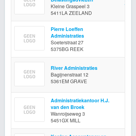
ZEE
Kleine Graspeel 3
5411LA ZEELAND
Pierre Loeffen
Administraties
RE
Soeterstraat 27
5375BG REEK
River Administraties
Bagijnenstraat 12
GR
5361EM GRAVE
Administratiekantoor H.J.
van den Broek
MI
Wanroijseweg 3
5451GX MILL