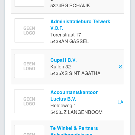
5374BG SCHAIJK
Administratieburo Telwerk
V.O.F.
GAS
Torenstraat 17
5438AN GASSEL
CupaH B.V.
Kuilen 32
SINT 
5435XS SINT AGATHA
Accountantskantoor
Lucius B.V.
LANGE
Heideweg 1
5453JZ LANGENBOOM
Te Winkel & Partners
Belastingadviezen