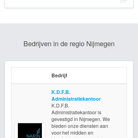
Bedrijven in de regio Nijmegen
Bedrijf
Loc
K.D.F.B.
Administratiekantoor
K.D.F.B.
Administratiekantoor is
gevestigd in Nijmegen. We
bieden onze diensten aan
voor het midden en
Nijm