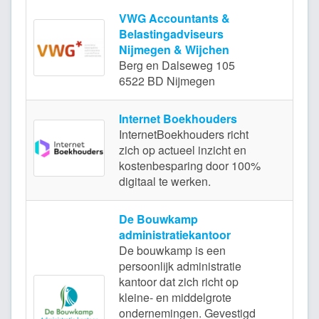
VWG Accountants &
Belastingadviseurs
Nijmegen & Wijchen
Nijm
Berg en Dalseweg 105
6522 BD Nijmegen
Internet Boekhouders
InternetBoekhouders richt
zich op actueel inzicht en
Wij
kostenbesparing door 100%
digitaal te werken.
De Bouwkamp
administratiekantoor
De bouwkamp is een
persoonlijk administratie
kantoor dat zich richt op
kleine- en middelgrote
Oo
ondernemingen. Gevestigd