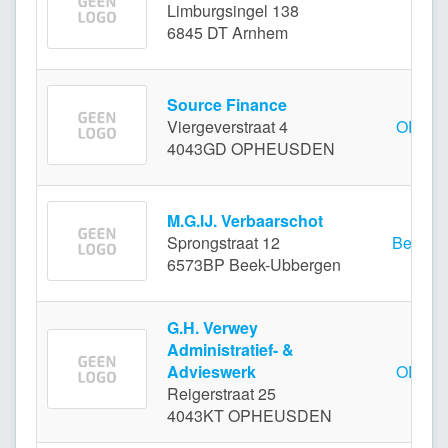
Limburgsingel 138
Arn
6845 DT Arnhem
Source Finance
Viergeverstraat 4
OPHE
4043GD OPHEUSDEN
M.G.IJ. Verbaarschot
Sprongstraat 12
Beek-U
6573BP Beek-Ubbergen
G.H. Verwey
Administratief- &
Advieswerk
OPHE
Reigerstraat 25
4043KT OPHEUSDEN