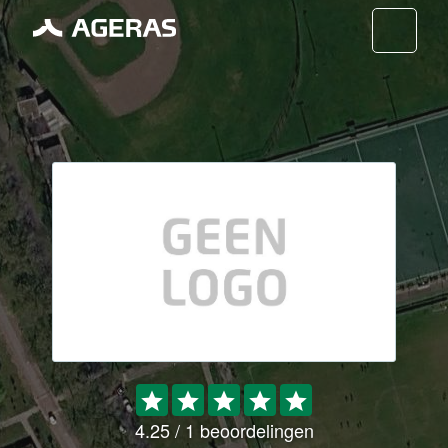
Nav
4.25 / 1 beoordelingen