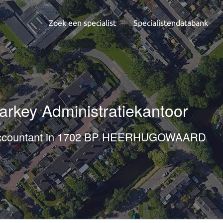
Zoek een specialist
Specialistendatabank
arkey Administratiekantoor
ccountant in 1702 BP HEERHUGOWAARD