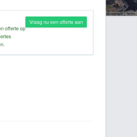
Keyboard shortcuts
Image may be subject to copyright
Terms
Vraag nu een offerte aan
n offerte op
fertes
en.