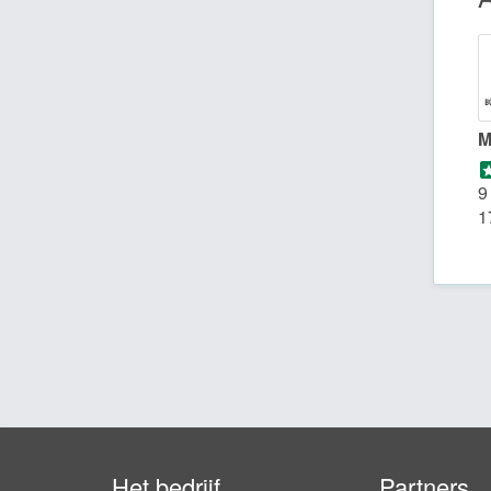
M
9
1
Het bedrijf
Partners