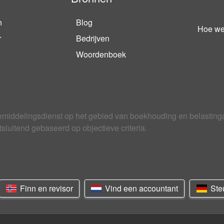
n
Blog
Hoe we
r
Bedrijven
Woordenboek
bemiddelingsdienst op het gebied van boekhouding en belasting
sluitend gebaseerd op objectieve criteria.
Finn en revisor
Vind een accountant
Steu