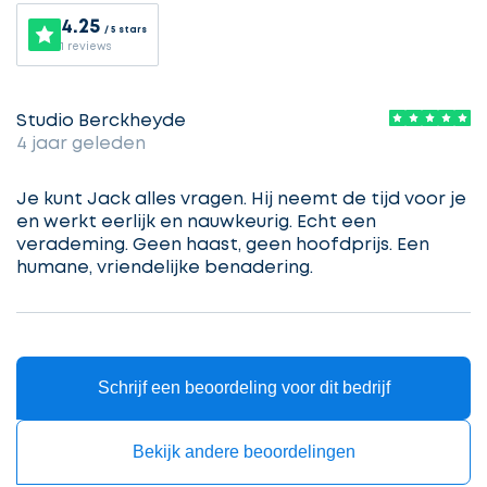
4.25
/ 5 stars
1 reviews
Selecteer
service
Studio Berckheyde
4 jaar geleden
Beschrijf
Ontvang
uw
Je kunt Jack alles vragen. Hij neemt de tijd voor je
opdracht
gratis
en werkt eerlijk en nauwkeurig. Echt een
verademing. Geen haast, geen hoofdprijs. Een
3
humane, vriendelijke benadering.
offertes
Vul
gegevens
in
cta_box.sub_headline
Schrijf een beoordeling voor dit bedrijf
Bekijk andere beoordelingen
Accountant
accountant