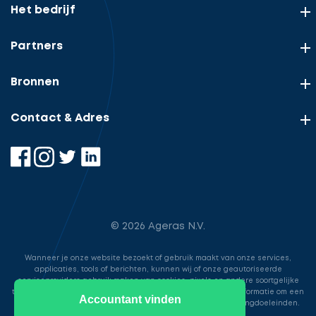
Het bedrijf
Partners
Bronnen
Contact & Adres
© 2026 Ageras N.V.
Wanneer je onze website bezoekt of gebruik maakt van onze services,
applicaties, tools of berichten, kunnen wij of onze geautoriseerde
serviceproviders gebruik maken van cookies, pixels en andere soortgelijke
technologieën. Deze worden gebruikt voor het opslaan van informatie om een
Accountant vinden
betere, snellere en veiligere ervaring te bieden voor marketingdoeleinden.