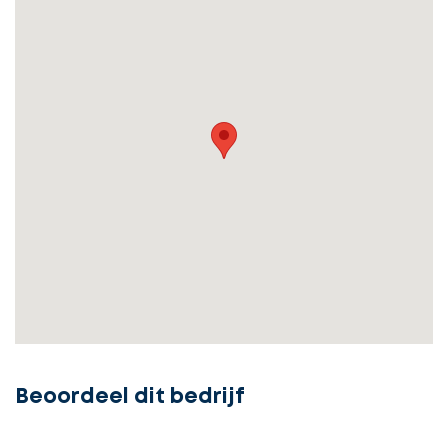
Ontvang
gratis
3
offertes
Beoordeel dit bedrijf