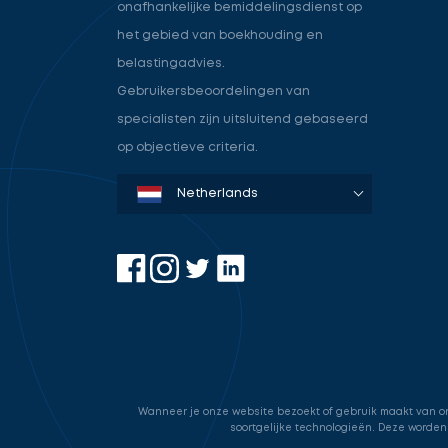
onafhankelijke bemiddelingsdienst op
het gebied van boekhouding en
belastingadvies.
Gebruikersbeoordelingen van
specialisten zijn uitsluitend gebaseerd
op objectieve criteria.
Denmark
Sweden
Norway
Netherlands
Germany
USA
Wanneer je onze website bezoekt of gebruik maakt van onz
soortgelijke technologieën. Deze worden