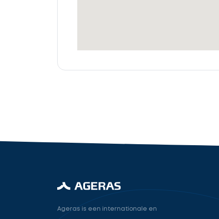
offertes
Accountant
cta_box.sub_headline
industry.attorney
Volgende
Ageras is een internationale en