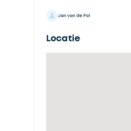
Selecteer
service
Jan van de Pol
Locatie
Beschrijf
uw
opdracht
Vul
gegevens
in
Ontvang
gratis
3