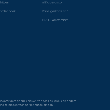
rijven
nl@ageras.com
ordenboek
Danzigerkade 207
1013 AP Amsterdam
viceproviders gebruik maken van cookies, pixels en andere
ring te bieden voor marketingdoeleinden.