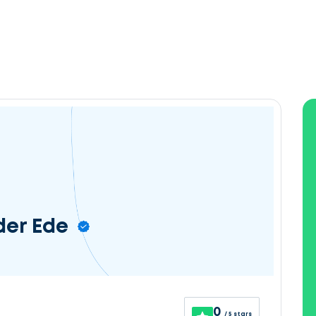
der Ede
0
/ 5 stars