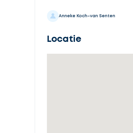
Selecteer
service
Anneke Koch–van Senten
Locatie
Beschrijf
uw
opdracht
Vul
gegevens
in
Ontvang
gratis
3