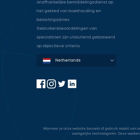
onafhankelijke bemiddelingsdienst op
het gebied van boekhouding en
belastingadvies.
Gebruikersbeoordelingen van
specialisten zijn uitsluitend gebaseerd
op objectieve criteria.
Denmark
Sweden
Norway
Netherlands
Germany
USA
Wanneer je onze website bezoekt of gebruik maakt van onz
soortgelijke technologieën. Deze worden