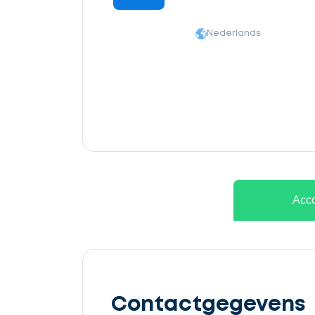
Nederlands
Ontvang
gratis
Acco
3
offertes
Contactgegevens