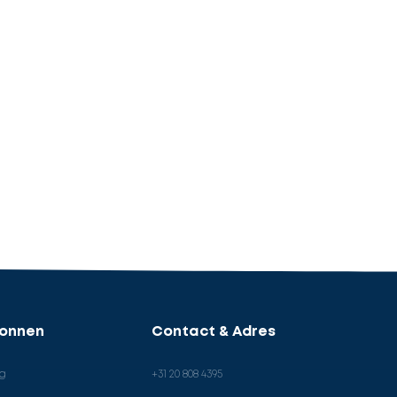
ronnen
Contact & Adres
og
+31 20 808 4395