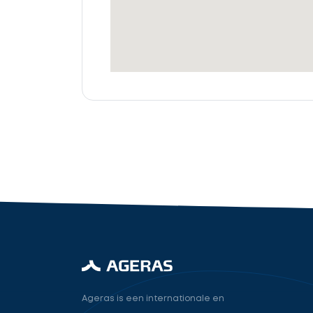
offertes
Accountant
cta_box.sub_headline
industry.attorney
Volgende
Ageras is een internationale en