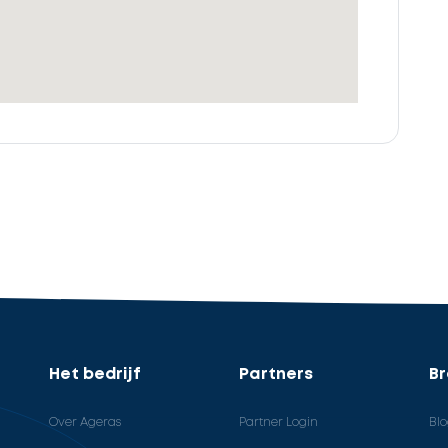
Het bedrijf
Partners
B
Over Ageras
Partner Login
Bl