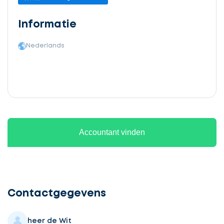
Informatie
Nederlands
Accountant vinden
Ontvang
gratis
3
Contactgegevens
offertes
heer de Wit