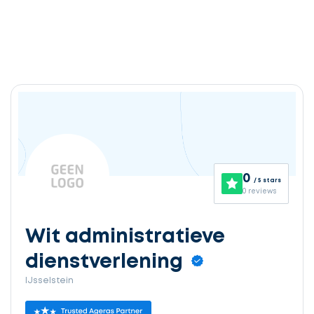
0
/ 5 stars
0 reviews
Wit administratieve
dienstverlening
IJsselstein