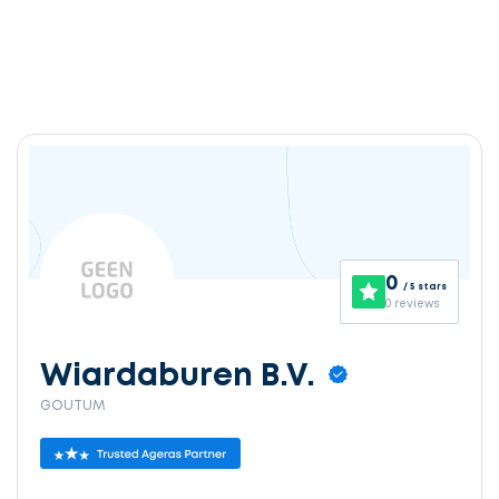
0
/ 5 stars
0 reviews
Wiardaburen B.V.
GOUTUM