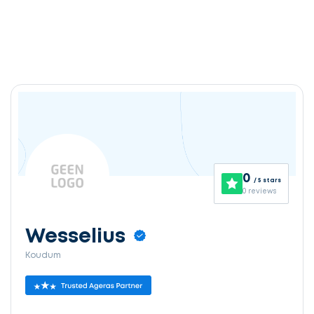
0
/ 5 stars
0 reviews
Wesselius
Koudum