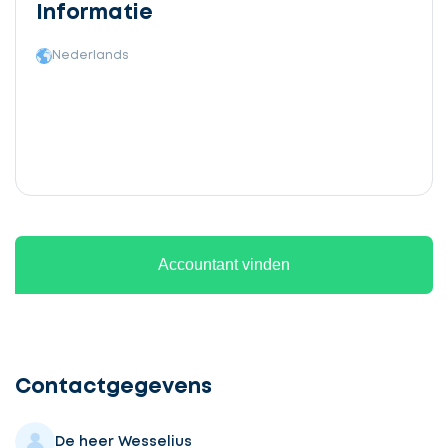
Informatie
Nederlands
Accountant vinden
Ontvang
gratis
3
Contactgegevens
offertes
De heer Wesselius