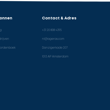
ronnen
Contact & Adres
og
+31 20 808 4395
rijven
nl@ageras.com
ordenboek
Danzigerkade 207
1013 AP Amsterdam