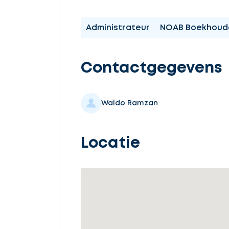
3
offertes
Administrateur
NOAB Boekhoud
Contactgegevens
Selecteer
service
Waldo Ramzan
Locatie
Beschrijf
uw
opdracht
Vul