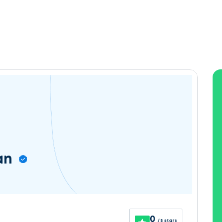
an
0
/ 5 stars