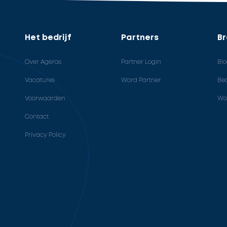
Het bedrijf
Partners
B
Over Ageras
Partner Login
Bl
Vacatures
Word Partner
Bed
Voorwaarden
Wo
Contact
Privacy Policy