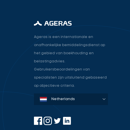
Ageras is een internationale en
onafhankelijke bemiddelingsdienst op
het gebied van boekhouding en
belastingadvies.
Gebruikersbeoordelingen van
specialisten zijn uitsluitend gebaseerd
op objectieve criteria.
Denmark
Sweden
Norway
Netherlands
Germany
USA