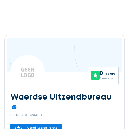
0
/ 5 stars
0 reviews
Waerdse Uitzendbureau
HEERHUGOWAARD