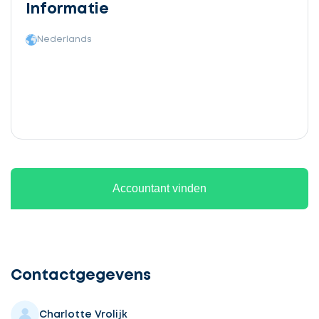
Informatie
Nederlands
Accountant vinden
Ontvang
gratis
3
Contactgegevens
offertes
Charlotte Vrolijk