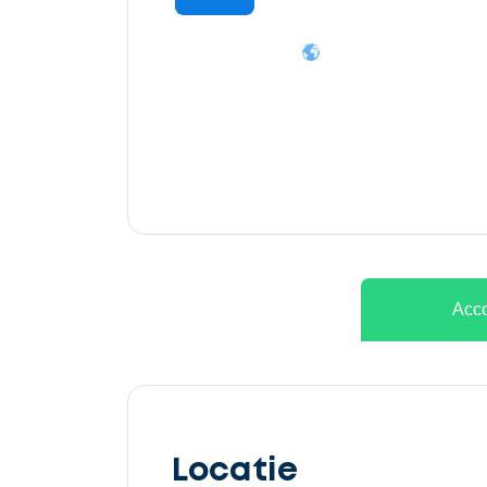
Ontvang
gratis
3
offertes
Acco
Selecteer
service
Locatie
Beschrijf