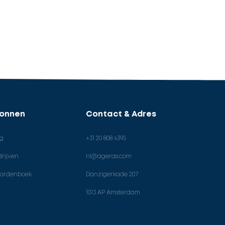
ronnen
Contact & Adres
og
+31 20 808 4395
rijven
nl@ageras.com
ordenboek
Danzigerkade 207
1013 AP Amsterdam