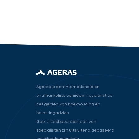
industry.attorney
Volgende
Ageras is een internationale en
onafhankelijke bemiddelingsdienst op
het gebied van boekhouding en
belastingadvies.
Gebruikersbeoordelingen van
specialisten zijn uitsluitend gebaseerd