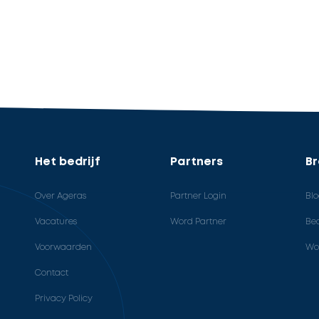
Het bedrijf
Partners
B
Over Ageras
Partner Login
Bl
Vacatures
Word Partner
Bed
Voorwaarden
Wo
Contact
Privacy Policy