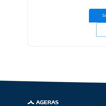
gratis
3
Sc
offertes
Accountant
cta_box.sub_headline
industry.attorney
Volgende