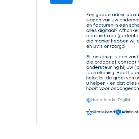
Een goede administratie
slagen van uw ondernem
en facturen in een sch
alles digitaal? Afhanke
administratie (gedeelt
die manier hebben wij 
en BV's ontzorgd.
Bij ons krijgt u een v
die proactief contact 
ondersteuning bij uw (l
jaarrekening. Heeft u 
helpt bij de groei van 
u helpen - en dat alles
nooit voor onaangenam
Nederlands , English
Uitstekend
Administ