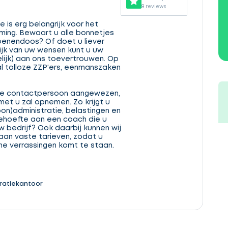
8 reviews
 is erg belangrijk voor het
ing. Bewaart u alle bonnetjes
oenendoos? Of doet u liever
lijk van uw wensen kunt u uw
elijk) aan ons toevertrouwen. Op
al talloze ZZP'ers, eenmanszaken
aste contactpersoon aangewezen,
met u zal opnemen. Zo krijgt u
oon)administratie, belastingen en
behoefte aan een coach die u
uw bedrijf? Ook daarbij kunnen wij
 aan vaste tarieven, zodat u
e verrassingen komt te staan.
ratiekantoor