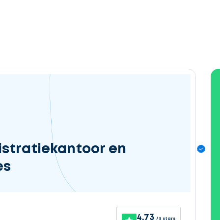
stratiekantoor en
es
4.73
/ 5 stars