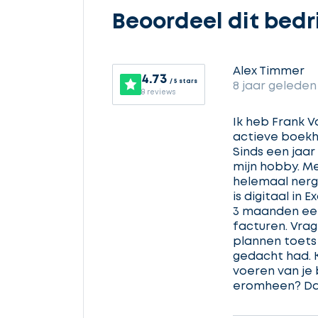
Beoordeel dit bedri
Selecteer
service
Alex Timmer
4.73
/ 5 stars
8 jaar geleden
8 reviews
Ik heb Frank V
actieve boekho
Beschrijf
Sinds een jaar 
uw
mijn hobby. Met
opdracht
helemaal nerge
is digitaal in 
3 maanden een
facturen. Vrag
Vul
plannen toets
gegevens
gedacht had. K
in
voeren van je b
eromheen? Dan 
Ontvang