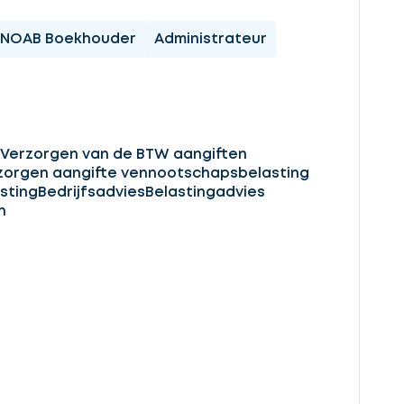
NOAB Boekhouder
Administrateur
Verzorgen van de BTW aangiften
zorgen aangifte vennootschapsbelasting
sting
Bedrijfsadvies
Belastingadvies
n