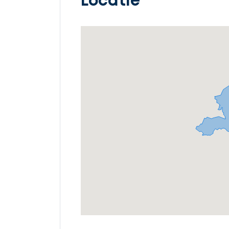
Locatie
Ontvang
gratis
3
offertes