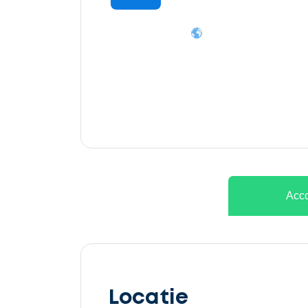
Ontvang
gratis
3
offertes
Acco
Selecteer
service
Locatie
Beschrijf