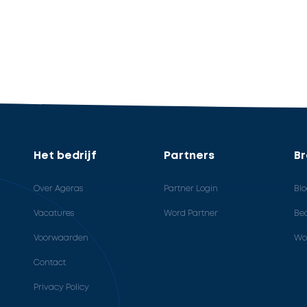
Het bedrijf
Partners
B
Over Ageras
Partner Login
Bl
Vacatures
Word Partner
Bed
Voorwaarden
Wo
Contact
Privacy Policy