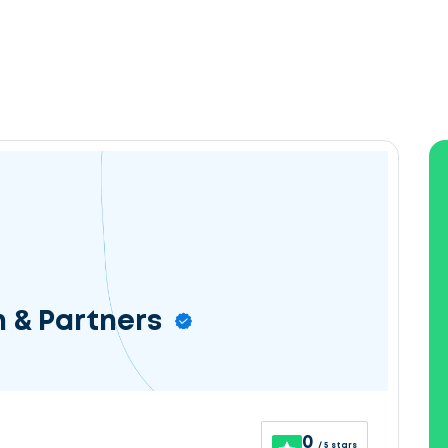
n & Partners
0
/ 5 stars