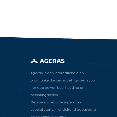
industry.attorney
Volgende
Ageras is een internationale en
onafhankelijke bemiddelingsdienst op
het gebied van boekhouding en
belastingadvies.
Gebruikersbeoordelingen van
specialisten zijn uitsluitend gebaseerd