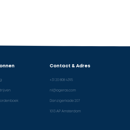
ronnen
Contact & Adres
og
+31 20 808 4395
rijven
nl@ageras.com
ordenboek
Danzigerkade 207
1013 AP Amsterdam