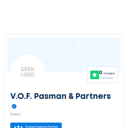
0
/ 5 stars
0 reviews
V.O.F. Pasman & Partners
Soest