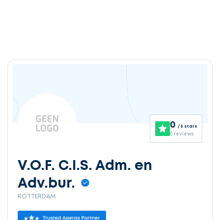
0
/ 5 stars
0 reviews
V.O.F. C.I.S. Adm. en
Adv.bur.
ROTTERDAM