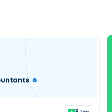
ountants
0
/ 5 stars