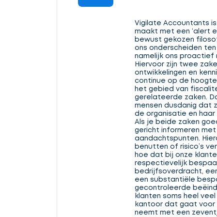
Vigilate Accountants is
maakt met een ‘alert e
bewust gekozen filosof
ons onderscheiden ten
namelijk ons proactie
Hiervoor zijn twee zake
ontwikkelingen en kenni
continue op de hoogte
het gebied van fiscalit
gerelateerde zaken. Da
mensen dusdanig dat z
de organisatie en haar
Als je beide zaken goed
gericht informeren met 
aandachtspunten. Hierd
benutten of risico’s v
hoe dat bij onze klant
respectievelijk bespaar
bedrijfsoverdracht, een
een substantiële bespa
gecontroleerde beëindig
klanten soms heel veel 
kantoor dat gaat voor
neemt met een zeventj