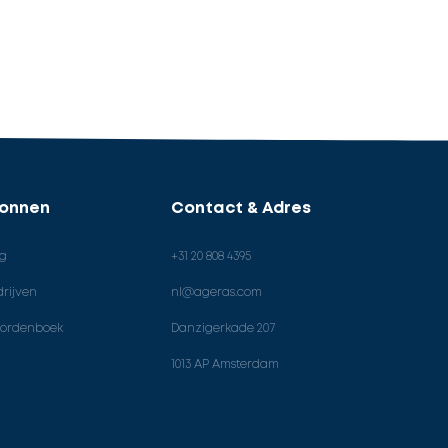
ronnen
Contact & Adres
og
+31 20 808 4395
rijven
nl@ageras.com
ordenboek
Danzigerkade 207
1013 AP Amsterdam