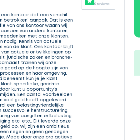
0 reviews
 een kantoor dat een verschil
n betrokken’ aanpak. Dat is een
ie van ons kantoor waarin wij
 aanzien van andere kantoren,
f meedenken met onze klanten.
n nodig: Kennis van actuele
s van de klant. Ons kantoor blijft
 van actuele ontwikkelingen op
eit, juridische zaken en branche-
arnaast trainen wij onze
e goed op de hoogte zijn van
 processen en haar omgeving.
 beheerst kun je je klant
klant-specifieke, gerichte
oor kunt u opportunity’s
ermijden. Een aantal voorbeelden
en veel geld heeft opgeleverd
d: een belastingvriendelijke
 succesvolle herstructurering,
ring van aangiften erfbelasting,
ing etc. etc.. Dit leverde onze
geld op. Wij zijn een ambitieus
 een negen en geen genoegen
e. Mede door onze pro actieve