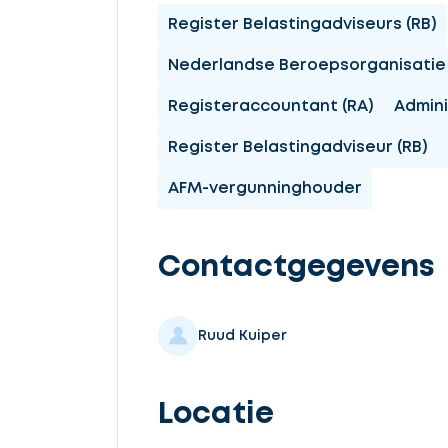
Register Belastingadviseurs (RB)
Ontvang
Nederlandse Beroepsorganisatie 
gratis
Registeraccountant (RA)
Admini
3
Register Belastingadviseur (RB)
offertes
AFM-vergunninghouder
Contactgegevens
Selecteer
service
Ruud Kuiper
Locatie
Beschrijf
uw