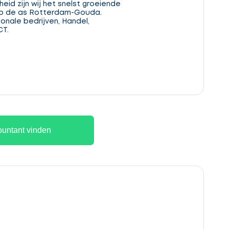
eid zijn wij het snelst groeiende
p de as Rotterdam-Gouda.
ionale bedrijven, Handel,
CT.
untant vinden