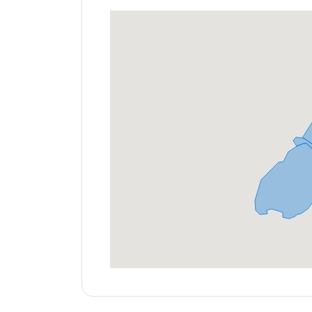
opdracht
Vul
gegevens
in
Ontvang
gratis
3
offertes
Accountant
cta_box.sub_headline