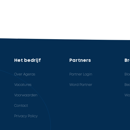
Het bedrijf
Partners
B
Over Ageras
Partner Login
Bl
Vacatures
Word Partner
Bed
Voorwaarden
Wo
Contact
Privacy Policy