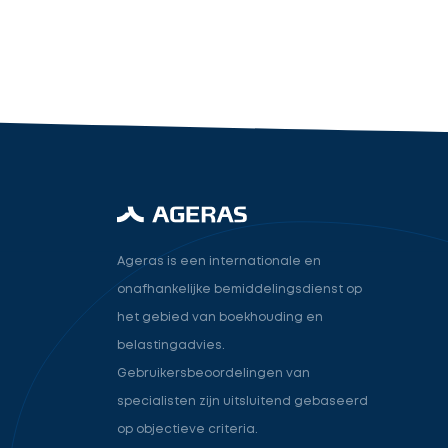
industry.attorney
Volgende
Ageras is een internationale en
onafhankelijke bemiddelingsdienst op
het gebied van boekhouding en
belastingadvies.
Gebruikersbeoordelingen van
specialisten zijn uitsluitend gebaseerd
op objectieve criteria.