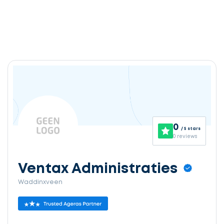
0
/ 5 stars
0 reviews
Ventax Administraties
Waddinxveen