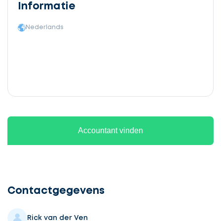
Informatie
Nederlands
Accountant vinden
Ontvang
gratis
3
Contactgegevens
offertes
Rick van der Ven