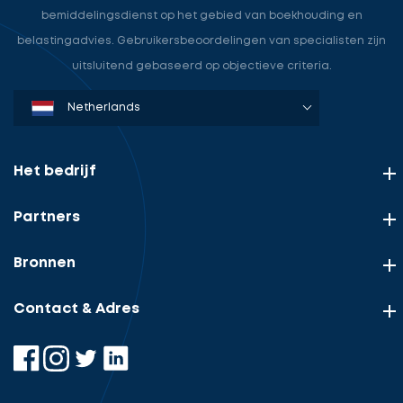
bemiddelingsdienst op het gebied van boekhouding en
belastingadvies. Gebruikersbeoordelingen van specialisten zijn
uitsluitend gebaseerd op objectieve criteria.
Denmark
Sweden
Norway
Netherlands
Germany
USA
Het bedrijf
Partners
Bronnen
Contact & Adres