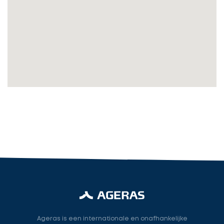
Vul
gegevens
in
cta_box.sub_headline
Accountant
accountant
industry.attorney
Volgende
Ageras is een internationale en onafhankelijke