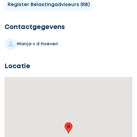
Register Belastingadviseurs (RB)
Ontvang
gratis
3
Contactgegevens
offertes
Manja v d Hoeven
Locatie
Selecteer
service
Beschrijf
Ontvang
uw
opdracht
gratis
3
offertes