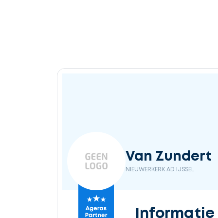
Ontvang
gratis
3
offertes
Selecteer
Van Zundert
service
NIEUWERKERK AD IJSSEL
Beschrijf
Informatie
uw