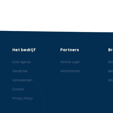
Het bedrijf
Partners
B
Over Ageras
Partner Login
Bl
Vacatures
Word Partner
Bed
Voorwaarden
Wo
Contact
Privacy Policy