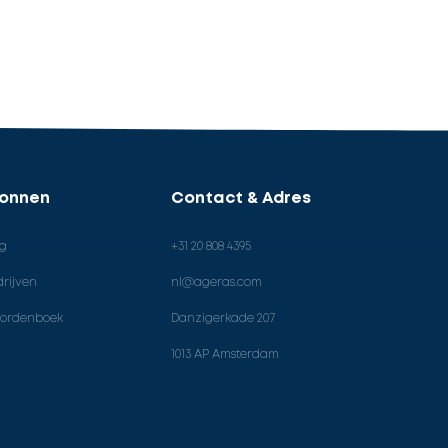
ronnen
Contact & Adres
og
+31 20 808 4395
rijven
nl@ageras.com
ordenboek
Danzigerkade 207
1013 AP Amsterdam