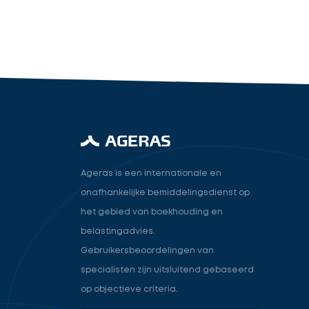
industry.attorney
Volgende
Ageras is een internationale en
onafhankelijke bemiddelingsdienst op
het gebied van boekhouding en
belastingadvies.
Gebruikersbeoordelingen van
specialisten zijn uitsluitend gebaseerd
op objectieve criteria.