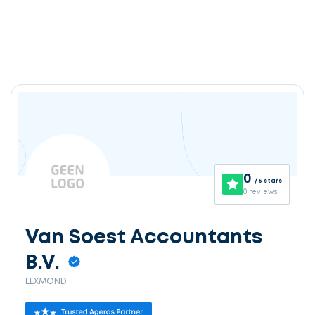
0
/ 5 stars
0 reviews
Van Soest Accountants
B.V.
LEXMOND