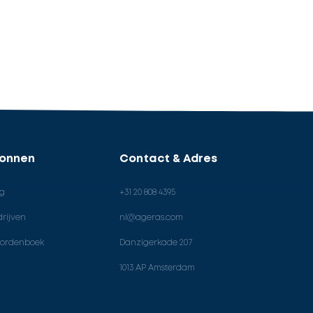
ronnen
Contact & Adres
og
+31 20 808 4395
rijven
nl@ageras.com
ordenboek
Danzigerkade 207
1013 AP Amsterdam