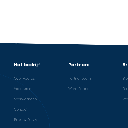
Het bedrijf
Partners
B
Over Ageras
Partner Login
Bl
Vacatures
Word Partner
Bed
Voorwaarden
Wo
Contact
Privacy Policy