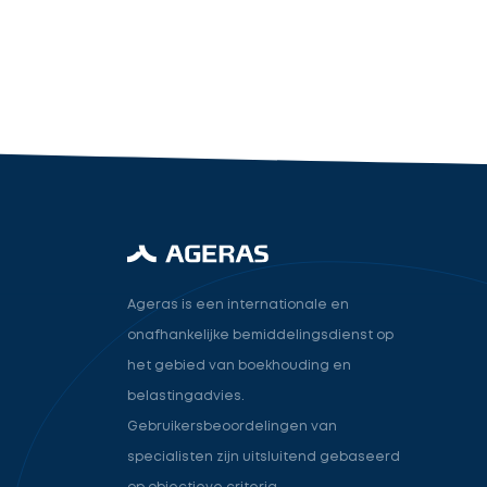
industry.attorney
Volgende
Ageras is een internationale en
onafhankelijke bemiddelingsdienst op
het gebied van boekhouding en
belastingadvies.
Gebruikersbeoordelingen van
specialisten zijn uitsluitend gebaseerd