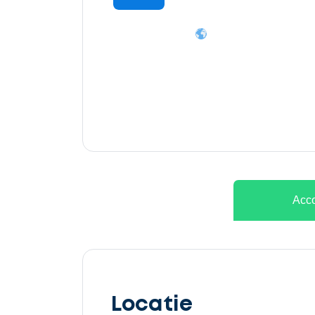
Ontvang
gratis
3
offertes
Acco
Selecteer
service
Locatie
Beschrijf