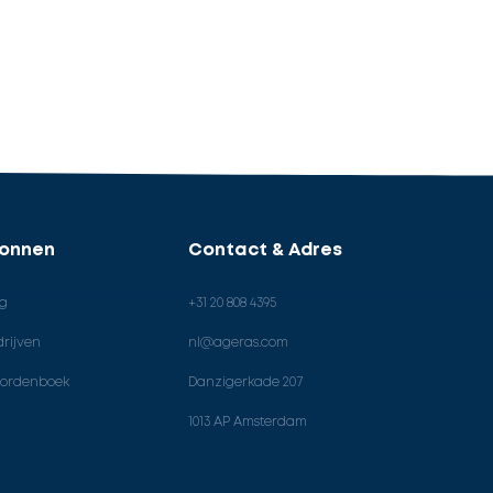
ronnen
Contact & Adres
og
+31 20 808 4395
rijven
nl@ageras.com
ordenboek
Danzigerkade 207
1013 AP Amsterdam