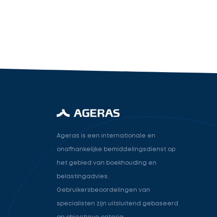
industry.attorney
Volgende
Ageras is een internationale en
onafhankelijke bemiddelingsdienst op
het gebied van boekhouding en
belastingadvies.
Gebruikersbeoordelingen van
specialisten zijn uitsluitend gebaseerd