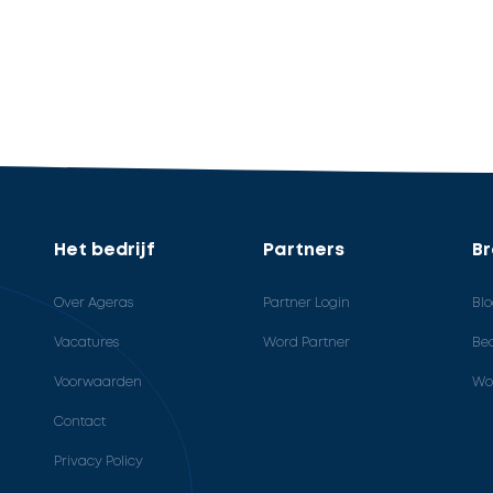
Het bedrijf
Partners
B
Over Ageras
Partner Login
Bl
Vacatures
Word Partner
Bed
Voorwaarden
Wo
Contact
Privacy Policy