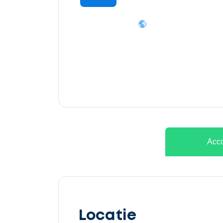
Ontvang
gratis
3
offertes
Acco
Selecteer
service
Locatie
Beschrijf