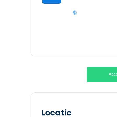
Ontvang
gratis
3
offertes
Acco
Selecteer
service
Locatie
Beschrijf