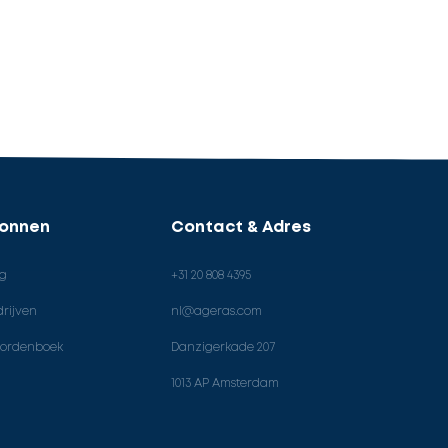
ronnen
Contact & Adres
og
+31 20 808 4395
rijven
nl@ageras.com
ordenboek
Danzigerkade 207
1013 AP Amsterdam