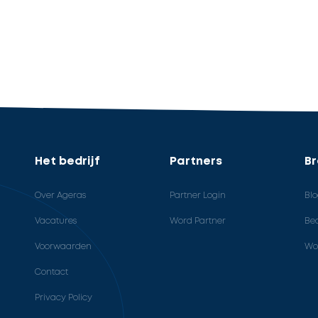
Het bedrijf
Partners
B
Over Ageras
Partner Login
Bl
Vacatures
Word Partner
Bed
Voorwaarden
Wo
Contact
Privacy Policy