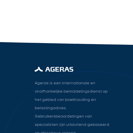
industry.attorney
Volgende
Ageras is een internationale en
onafhankelijke bemiddelingsdienst op
het gebied van boekhouding en
belastingadvies.
Gebruikersbeoordelingen van
specialisten zijn uitsluitend gebaseerd