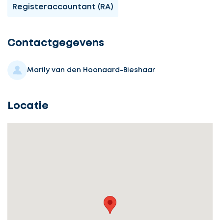
Registeraccountant (RA)
Ontvang
gratis
3
Contactgegevens
offertes
Marily van den Hoonaard-Bieshaar
Locatie
Selecteer
service
Beschrijf
Ontvang
uw
opdracht
gratis
3
offertes