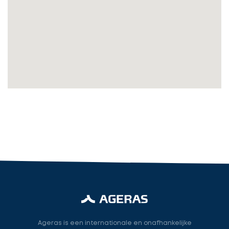
Vul
gegevens
in
cta_box.sub_headline
Accountant
accountant
industry.attorney
Volgende
Ageras is een internationale en onafhankelijke