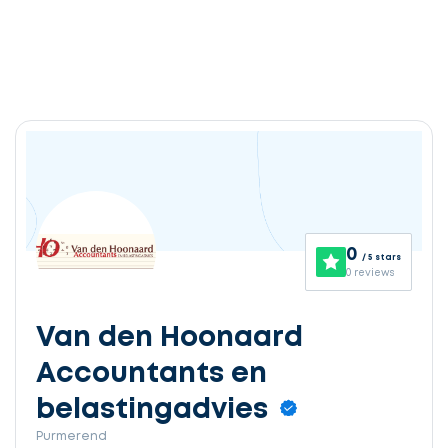
0
/ 5 stars
0 reviews
Van den Hoonaard
Accountants en
belastingadvies
Purmerend