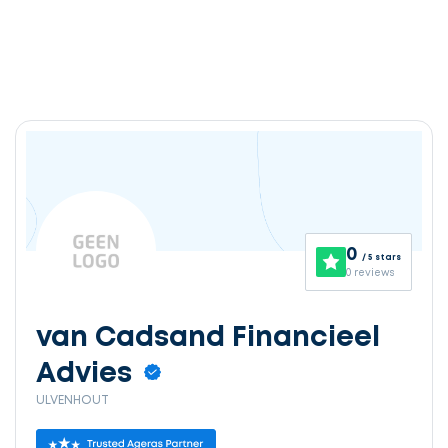
Ontvang
gratis
3
0
/ 5 stars
offertes
0 reviews
van Cadsand Financieel
Advies
Selecteer
ULVENHOUT
service