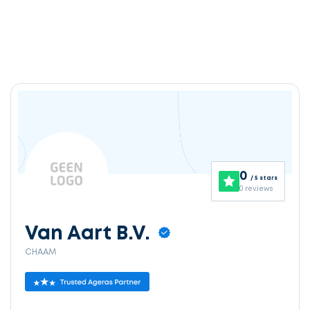
0
/ 5 stars
0 reviews
Van Aart B.V.
CHAAM