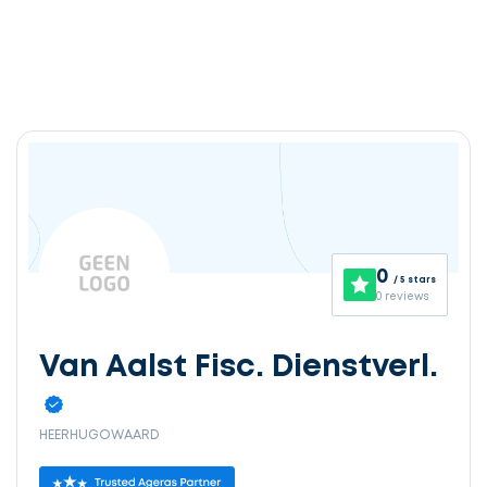
0
/ 5 stars
0 reviews
Van Aalst Fisc. Dienstverl.
HEERHUGOWAARD